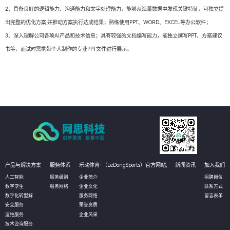
2、具备良好的逻辑能力、沟通能力和文字处理能力，能够从海量数据中发现关键特征，可独立提
出完整的优化方案,并推动方案执行达成结果；熟练使用PPT、WORD、EXCEL等办公软件；
3、深入理解公司各项AI产品和技术信息；具有较强的文档编写能力，能独立撰写PPT、方案建议
书等，面试时需携带个人制作的专业PPT文件进行展示。
产品与解决方案
服务体系
乐动体育·（LeDongSports）官方网站,
新闻资讯
加入我们
人工智能
服务级别
企业简介
招聘岗位
数字孪生
服务网络
企业文化
联系方式
数字化转型解
服务网络
留言表单
安全服务
荣誉资质
运维服务
企业风采
技术咨询服务