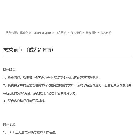
当前位置：
乐动体育·（LeDongSports）官方网站,
>
加入我们
>
社会招聘
>
技术体系
需求顾问（成都/济南）
岗位职责：
1、负责沟通、收集和分析客户方在业务监管和分析方面的运营管理需求；
2、负责将客户的运营管理需求转化成完整的需求文档；及时了解业界趋势，汇总客户反馈意见并
与后台研发积极沟通，从而提升产品在市场中的竞争力；
3、配合客户整理项目汇报材料。
岗位要求：
1、3年以上运营或解决方案的工作经验。