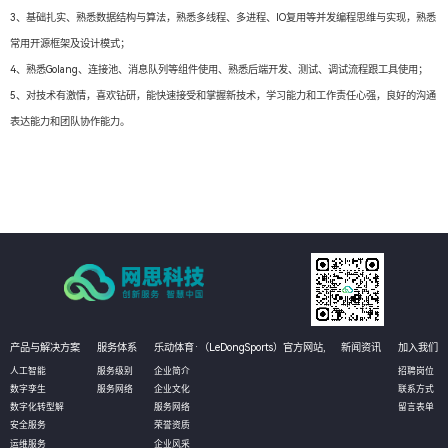
3、基础扎实、熟悉数据结构与算法，熟悉多线程、多进程、IO复用等并发编程思维与实现，熟悉
常用开源框架及设计模式；
4、熟悉Golang、连接池、消息队列等组件使用、熟悉后端开发、测试、调试流程跟工具使用；
5、对技术有激情，喜欢钻研，能快速接受和掌握新技术，学习能力和工作责任心强，良好的沟通
表达能力和团队协作能力。
产品与解决方案
服务体系
乐动体育·（LeDongSports）官方网站,
新闻资讯
加入我们
人工智能
服务级别
企业简介
招聘岗位
数字孪生
服务网络
企业文化
联系方式
数字化转型解
服务网络
留言表单
安全服务
荣誉资质
运维服务
企业风采