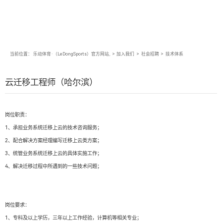
当前位置：
乐动体育·（LeDongSports）官方网站,
>
加入我们
>
社会招聘
>
技术体系
云迁移工程师（哈尔滨）
岗位职责：
1、承担业务系统迁移上云的技术咨询服务；
2、配合解决方案经理编写迁移上云类方案；
3、统管业务系统迁移上云的具体实施工作；
4、解决迁移过程中所遇到的一些技术问题；
岗位要求：
1、专科及以上学历，三年以上工作经验，计算机等相关专业；