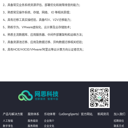
2、具备常见业务系统资源评估、部署优化和故障排查的能力；
3、熟悉常见操作系统、存储、网络、 IO 等相关原理；
4、具有迁移工具实操经验，具备P2V、V2V迁移能力；
5、熟练华为、VMware虚拟化、云计算及云存储技术；
6、熟悉主流数据库、应用服务器、中间件部署架构和运维方法；
7、具备资源池迁移、应用及数据迁移、异构数据迁移相关经验；
8、具有HCIE/H3CIE/VMware/阿里云等云计算方向认证者优先；
产品与解决方案
服务体系
乐动体育·（LeDongSports）官方网站,
新闻资讯
加入我们
人工智能
服务级别
企业简介
招聘岗位
数字孪生
服务网络
企业文化
联系方式