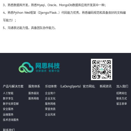
3、熟悉数据库开发，熟悉Mysql、Oracle、MongoDb数据库应用开发其中一种；
4、熟悉Python Wed框架（Django/Flask...）代码能力优秀，熟悉编码规范和具备良好的文档编
写能力）；
5、沟通表达能力强，具备团队协作能力。
产品与解决方案
服务体系
乐动体育·（LeDongSports）官方网站,
新闻资讯
加入我们
人工智能
服务级别
企业简介
招聘岗位
数字孪生
服务网络
企业文化
联系方式
数字化转型解
服务网络
留言表单
安全服务
荣誉资质
运维服务
企业风采
技术咨询服务
联系我们